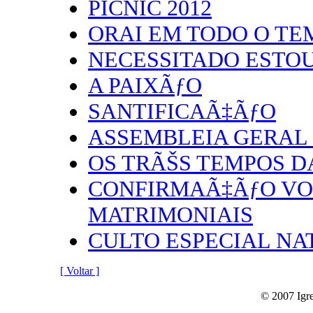
PICNIC 2012
ORAI EM TODO O TE
NECESSITADO ESTOU
A PAIXÃƒO
SANTIFICAÃ‡ÃƒO
ASSEMBLEIA GERAL 
OS TRÃŠS TEMPOS D
CONFIRMAÃ‡ÃƒO VO
MATRIMONIAIS
CULTO ESPECIAL NA
[ Voltar ]
© 2007 Igre