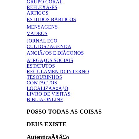
GRUPO CORAL
REFLEXÃ•ES
ARTIGOS
ESTUDOS BÃBLICOS
MENSAGENS
VÃDEOS
JORNAL ECO
CULTOS / AGENDA
ANCIÃƒOS E DIÃCONOS
Ã“RGÃƒOS SOCIAIS
ESTATUTOS
REGULAMENTO INTERNO
TESOURINHOS
CONTACTOS
LOCALIZAÃ‡ÃƒO
LIVRO DE VISITAS
BIBLIA ONLINE
POSSO TODAS AS COISAS
DEUS EXISTE
AutenticaÃ§Ã£o