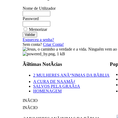
Nome de Utilizador
Password
Memorizar
Esqueceu a senha?
Sem conta?
Criar Conta!
Ãšltimas NotÃ­cias
Pop
2 MULHERES ANÃ“NIMAS DA BÃBLIA
A CURA DE NAAMÃƒ
SALVOS PELA GRAÃ‡A
HOMENAGEM
INÃCIO
INÃCIO